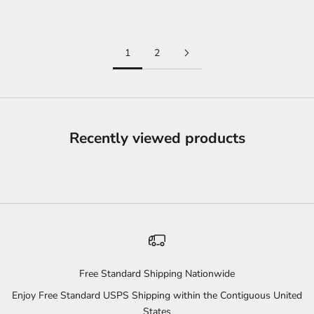
Prix de vente
$36.99 USD
1
2
Recently viewed products
Free Standard Shipping Nationwide
Enjoy Free Standard USPS Shipping within the Contiguous United
States