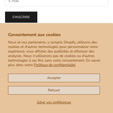
S'INSCRIRE
Consentement aux cookies
Nous et nos partenaires, y compris Shopify, utilisons des
cookies et d’autres technologies pour personnaliser votre
Français
expérience, vous afficher des publicités et effectuer des
Langue
analyses. Nous n’utiliserons pas de cookies ou d’autres
technologies à ces fins sans votre consentement. En savoir
English
plus dans notre
Politique de confidentialité
Français
Accepter
Español
Refuser
© 2026 - Shop Kamawe
Commerce électronique propulsé par Shopify
Gérer vos préférences