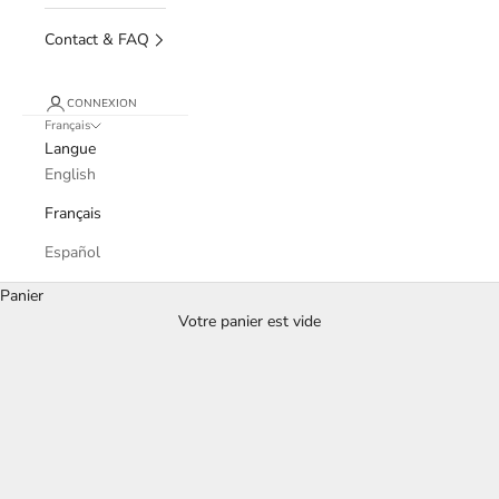
Contact & FAQ
CONNEXION
Français
Langue
English
Français
Español
Panier
Shop Kamawe | Earrings Collection
Votre panier est vide
Choose from our
collection of handmade brass and cowrie shell
earrings from Nairobi, Kenya.