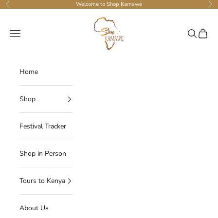
Passer au contenu
Welcome to Shop Kamawe
Précédent
Sui
Shop Kamawe
Menu
Recherche
Panier
Home
Shop
Festival Tracker
Shop in Person
Tours to Kenya
About Us