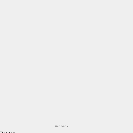
Trier par
Trier par