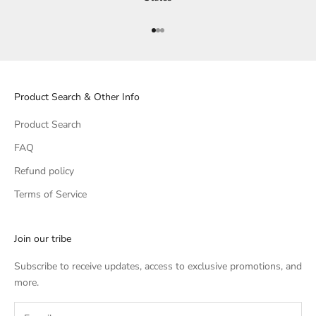
Aller à l'élément 1
Aller à l'élément 2
Aller à l'élément 3
Product Search & Other Info
Product Search
FAQ
Refund policy
Terms of Service
Join our tribe
Subscribe to receive updates, access to exclusive promotions, and
more.